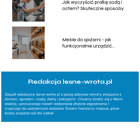
Jak wyczyścić pralkę sodą i
octem? Skuteczne sposoby
Meble do spiżarni – jak
funkcjonalnie urządzić
przestrzeń?
Redakcja lesne-wrota.pl
Zespół redakcyjny lesne-wrota.pl z pasją odkrywa tematy związane z
domem, ogrodem, modą, dietą i zakupami. Chcemy dzielić się z Wami
wiedzą, upraszczając nawet najbardziej złożone zagadnienia i
inspirując do codziennych wyborów. Razem tworzymy miejsce, gdzie
każdy znajdzie coś dla siebie!