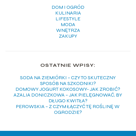
DOM I OGRÓD
KULINARIA
LIFESTYLE
MODA
WNĘTRZA
ZAKUPY
OSTATNIE WPISY:
SODA NA ZIEMIÓRKI – CZY TO SKUTECZNY
SPOSÓB NA SZKODNIKI?
DOMOWY JOGURT KOKOSOWY- JAK ZROBIĆ?
AZALIA DONICZKOWA – JAK PIELĘGNOWAĆ, BY
DŁUGO KWITŁA?
PEROWSKIA – Z CZYM ŁĄCZYĆ TĘ ROŚLINĘ W
OGRODZIE?